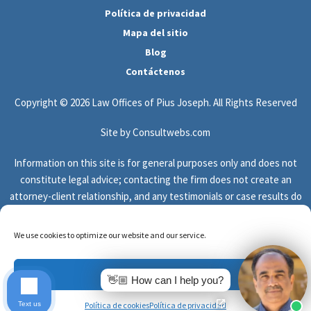
Política de privacidad
Mapa del sitio
Blog
Contáctenos
Copyright © 2026 Law Offices of Pius Joseph. All Rights Reserved
Site by Consultwebs.com
Information on this site is for general purposes only and does not
constitute legal advice; contacting the firm does not create an
attorney-client relationship, and any testimonials or case results do
not guarantee or predict the outcome of your legal matter.
We use cookies to optimize our website and our service.
Accept
👋🏼 How can I help you?
Español
English
(
Inglés
)
Text us
Política de cookies
Política de privacidad