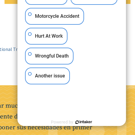
Motorcycle Accident
Hurt At Work
Wrongful Death
Another issue
var mucho tiempo. Nuestro objetivo
idente de vehículo de motor o en el
Powered by
y poner sus necesidades en primer