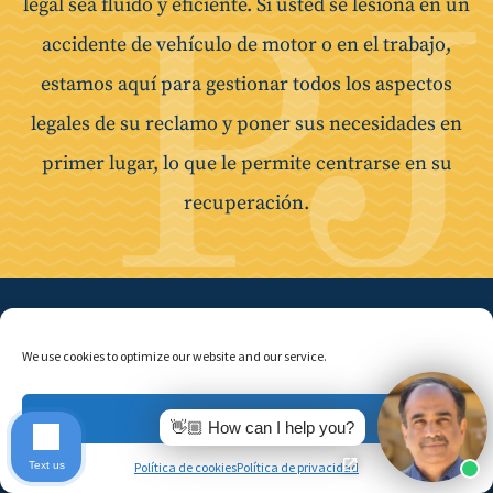
legal sea fluido y eficiente. Si usted se lesiona en un
accidente de vehículo de motor o en el trabajo,
estamos aquí para gestionar todos los aspectos
legales de su reclamo y poner sus necesidades en
primer lugar, lo que le permite centrarse en su
recuperación.
Póngase en contacto con
We use cookies to optimize our website and our service.
nuestros abogados de
Accept
lesiones en Pasadena
👋🏼 How can I help you?
Text us
Política de cookies
Política de privacidad
hoy.