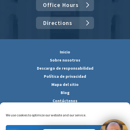
Office Hours
Directions
Inicio
Sobre nosotros
Descargo de responsabilidad
Política de privacidad
Mapa del sitio
Blog
Contáctenos
Copyright © 2026 Law Offices of Pius Joseph. All Rights Reserved
We use cookies to optimize our website and our service.
Site by Consultwebs.com