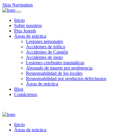
Skip Navigation
Inicio
Sobre nosotros
Pius Joseph
Áreas de práctica
Lesiones personales
Accidentes de tráfico
Accidentes de Camión
Accidentes de moto
Lesiones cerebrales traumáticas
Abogado de muerte por negligencia
Responsabilidad de los locales
Responsabilidad por productos defectuosos
Áreas de práctica
Blog
Contáctenos
Español
English
(
Inglés
)
Inicio
Áreas de práctica