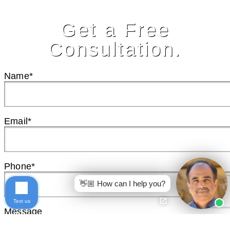
Get a Free
Consultation.
Name*
Email*
Phone*
👋🏼 How can I help you?
Text us
Message