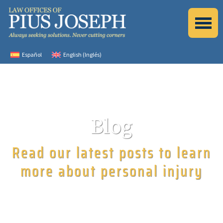
Español
English
(
Inglés
)
Blog
Read our latest posts to learn
more about personal injury