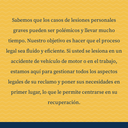
Sabemos que los casos de lesiones personales
graves pueden ser polémicos y llevar mucho
tiempo. Nuestro objetivo es hacer que el proceso
legal sea fluido y eficiente. Si usted se lesiona en un
accidente de vehículo de motor o en el trabajo,
estamos aquí para gestionar todos los aspectos
legales de su reclamo y poner sus necesidades en
primer lugar, lo que le permite centrarse en su
recuperación.