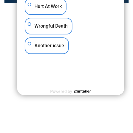
Hurt At Work
Wrongful Death
Another issue
Powered by